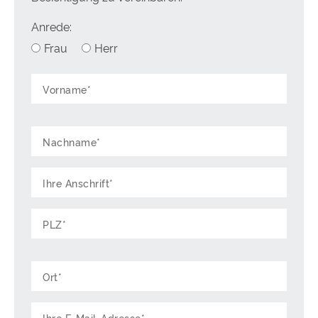
Der Energieausweis wird zur Besichtigung vorgelegt!
Anrede:
Frau
Herr
Energieausweis:
Verbrauchsausweis
Energieverbrauchskennwert:
106 kWh/(m²·a)
Baujahr:
1989
Heizungsart:
Zentralheizung,Fußbodenheizung
Befeuerung:
Öl
Energieeffizienzklasse:
D
2002 Exposé-Aufrufe