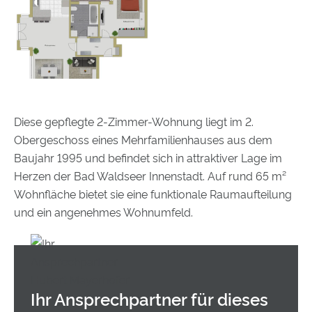
Diese gepflegte 2-Zimmer-Wohnung liegt im 2.
Obergeschoss eines Mehrfamilienhauses aus dem
Baujahr 1995 und befindet sich in attraktiver Lage im
Herzen der Bad Waldseer Innenstadt. Auf rund 65 m²
Wohnfläche bietet sie eine funktionale Raumaufteilung
und ein angenehmes Wohnumfeld.
Die Wohnung befindet sich in einem sehr ordentlichen
und gepflegten Zustand. Der Wohn- und Essbereich
bietet ausreichend Platz für den Alltag, während das
Ihr Ansprech­partner für dieses
Schlafzimmer eine angenehme Rückzugsmöglichkeit