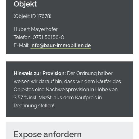
Objekt
schafft. Küche und Bad sind zeitlos und gut erhalten.
Ein zur Wohnung gehörender Kellerraum sorgt für
(Objekt ID 17678)
zusätzlichen Stauraum.
Hubert Mayerhofer
Seit August 2023 ist die Wohnung zuverlässig
Telefon: 0751 56156-0
vermietet und erzielt derzeit jährliche Mieteinnahmen in
E-Mail:
info@baur-immobilien.de
Höhe von 8.640,00€. Damit eignet sich die Immobilie
ideal als Kapitalanlage mit stabiler Ertragslage.
Hinweis zur Provision:
Der Ordnung halber
Die zentrale Innenstadtlage ermöglicht kurze Wege zu
weisen wir darauf hin, dass wir dem Käufer des
Einkaufsmöglichkeiten, Gastronomie, Ärzten sowie zu
Objektes eine Nachweisprovision in Höhe von
allen Einrichtungen des täglichen Bedarfs. Auch
3,57 % inkl. MwSt. aus dem Kaufpreis in
öffentliche Verkehrsmittel sind bequem erreichbar.
Rechnung stellen!
Diese Immobilie überzeugt durch ihre gefragte Lage,
den gepflegten Zustand und die solide Vermietung.
Expose anfordern