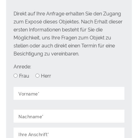
Der Energieausweis wird zur Besichtigung vorgelegt!
Direkt auf Ihre Anfrage erhalten Sie den Zugang
zum Exposé dieses Objektes. Nach Erhalt dieser
Energieausweis:
Bedarfsausweis
ersten Informationen besteht für Sie die
Möglichkeit, uns Ihre Fragen zum Objekt zu
Endenergiebedarf:
221.32 kWh/(m²·a)
stellen oder auch direkt einen Termin für eine
Baujahr:
1995
Besichtigung zu vereinbaren.
Anrede:
Heizungsart:
Fernwärme
Frau
Herr
Befeuerung:
Alternativ,Erdwärme
Energieeffizienzklasse:
G
419 Exposé-Aufrufe