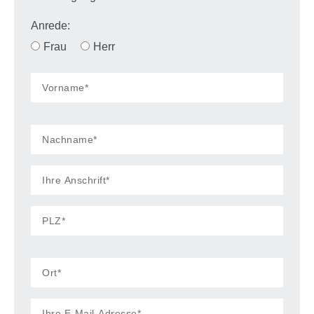
Anrede:
Der Energieausweis wird zur Besichtigung vorgelegt!
Frau
Herr
Energieausweis:
liegt zur Besichtigung vor
Voraussichtliche Energieausweisart:
Bedarfsausweis (liegt zur Besichtigung
vor)
Baujahr:
1956
Heizungsart:
Nachtspeicherheizung
Befeuerung:
Elektro
603 Exposé-Aufrufe