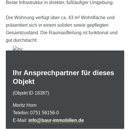
Beste Infrastruktur in direkter, fußläufiger Umgebung.
Die Wohnung verfügt über ca. 43 m² Wohnfläche und
präsentiert sich in einem soliden sowie gepflegten
Gesamtzustand. Die Raumaufteilung ist funktional und
gut durchdacht:
Beim Betreten der Wohnung gelangt man zunächst in
den Flur. Zur linken Seite befindet sich die separate
Küche in gepflegtem und solidem Zustand. Über die
Ihr Ansprech­partner für dieses
Küche erreicht man das Schlafzimmer.
Objekt
Gegenüber dem Flur liegt das im Jahr 2021 renovierte
Badezimmer.
(Objekt ID 18387)
Am Ende des Flurs befindet sich das Wohnzimmer mit
Moritz Horn
angenehmer Wohnatmosphäre.
Telefon: 0751 56156-0
E-Mail:
info@baur-immobilien.de
In den vergangenen Jahren wurden bereits wesentliche