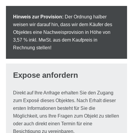
Modernisierungsmaßnahmen durchgeführt. So wurde
unter anderem die Elektroinstallation erneuert. Zudem
verfügt die Wohnung über pflegeleichte Vinylböden
Hinweis zur Provision:
Der Ordnung halber
sowie bereits ausgetauschte Fenster aus den 1990er
weisen wir darauf hin, dass wir dem Käufer des
Jahren.
Objektes eine Nachweisprovision in Höhe von
3,57 % inkl. MwSt. aus dem Kaufpreis in
Beheizt wird die Wohnung über Nachtspeicheröfen, die
Rechnung stellen!
Warmwasserversorgung erfolgt über Durchlauferhitzer.
Die Wohnung ist derzeit pauschal für 900,00 € monatlich
Expose anfordern
vermietet und eignet sich damit insbesondere als
interessante Kapitalanlage. Das monatliche Hausgeld
Direkt auf Ihre Anfrage erhalten Sie den Zugang
beträgt 183,00 €, hiervon entfallen 62,00 € auf die
zum Exposé dieses Objektes. Nach Erhalt dieser
Rücklagenzuführung.
ersten Informationen besteht für Sie die
Möglichkeit, uns Ihre Fragen zum Objekt zu stellen
Sowohl die Wohnung als auch das gesamte Gebäude
oder auch direkt einen Termin für eine
befinden sich insgesamt in einem soliden und gepflegten
Besichtigung zu vereinbaren.
Zustand.