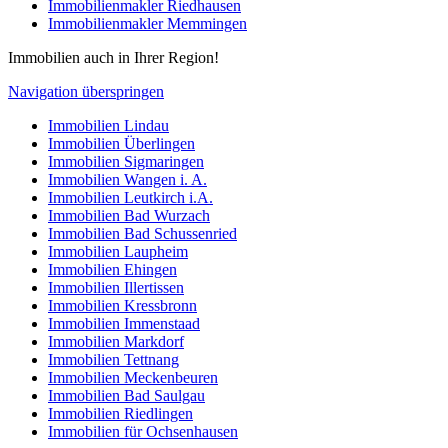
Immobilienmakler Riedhausen
Immobilienmakler Memmingen
Immobilien auch in Ihrer Region!
Navigation überspringen
Immobilien Lindau
Immobilien Überlingen
Immobilien Sigmaringen
Immobilien Wangen i. A.
Immobilien Leutkirch i.A.
Immobilien Bad Wurzach
Immobilien Bad Schussenried
Immobilien Laupheim
Immobilien Ehingen
Immobilien Illertissen
Immobilien Kressbronn
Immobilien Immenstaad
Immobilien Markdorf
Immobilien Tettnang
Immobilien Meckenbeuren
Immobilien Bad Saulgau
Immobilien Riedlingen
Immobilien für Ochsenhausen