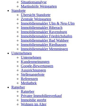
Situationsanalyse
Martinshöfe Weingarten
Standorte
Übersicht Standorte
Zentrale Weingarten
Immobilienmakler Ulm & Neu-Ulm
Immobilienmakler Biberach
Immobilienmakler Ravensburg
Immobilienmakler Friedrichshafen
Immobilienmakler Bad Waldsee
Immobilienmakler Riedhausen
Immobilienmakler Memmingen
Unternehmen
Unternehmen
Kundenmeinungen
Google-Bewertungen
Auszeichnungen
Stellenangebote
Referenzen
Mediathek
Ratgeber
Ratgeber
Privater Immobilienverkauf
Immobilie geerbt
Wohnen im Alter