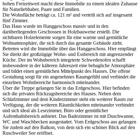
hohen Freizeitwert macht diese Immobilie zu einem idealen Zuhause
für Naturliebhaber, Paare und Familien.
Die Wohnfläche beträgt ca. 121 m² und verteilt sich auf insgesamt
fünf Zimmer.
Das Haus wurde im Hanggeschoss massiv und in den
darüberliegenden Geschossen in Holzbauweise erstellt. Die
sichtbaren Holzelemente sorgen für eine warme und gemütliche
Wohnatmosphäre, die sich durch das gesamte Gebäude zieht.
Betreten wird die Immobilie über das Hanggeschoss. Hier empfängt
Sie direkt der großzügige Wohn- und Essbereich mit angrenzender
Küche. Der im Wohnbereich integrierte Schwedenofen schafft
insbesondere in der kälteren Jahreszeit eine behagliche Atmosphäre
und bildet einen gemütlichen Mittelpunkt des Hauses. Die offene
Gestaltung sorgt für ein angenehmes Raumgefühl und verbindet die
einzelnen Wohnbereiche harmonisch miteinander.
Über die Treppe gelangen Sie in das Erdgeschoss. Hier befinden
sich die privaten Rückzugsbereiche des Hauses. Neben dem
Schlafzimmer und dem Kinderzimmer steht ein weiterer Raum zur
Verfügung, der die weiteren Räumlichkeiten miteinander verbindet
und sich ideal als Lesezimmer, Büro oder gemütlicher
Aufenthaltsbereich anbietet. Das Badezimmer ist mit Duschwanne,
WC und Waschbecken ausgestattet. Vom Erdgeschoss aus gelangen
Sie zudem auf den Balkon, von dem sich ein schöner Blick auf den
Ruschweiler See eröffnet.