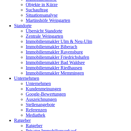
Objekte in Kürze
Suchauftrag
Situationsanalyse
Martinshöfe Weingarten
Standorte
Übersicht Standorte
Zentrale Weingarten
Immobilienmakler Ulm & Neu-Ulm
Immobilienmakler Biberach
Immobilienmakler Ravensburg
Immobilienmakler Friedrichshafen
Immobilienmakler Bad Waldsee
Immobilienmakler Riedhausen
Immobilienmakler Memmingen
Unternehmen
Unternehmen
Kundenmeinungen
Google-Bewertungen
Auszeichnungen
Stellenangebote
Referenzen
Mediathek
Ratgeber
Ratgeber
Privater Immobilienverkauf