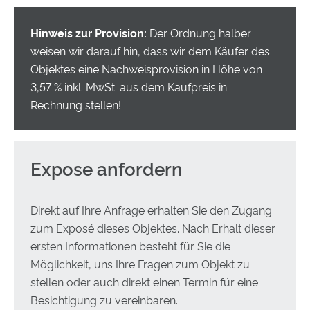
Hinweis zur Provision:
Der Ordnung halber
weisen wir darauf hin, dass wir dem Käufer des
3838 Exposé-Aufrufe
Objektes eine Nachweisprovision in Höhe von
3,57 % inkl. MwSt. aus dem Kaufpreis in
Rechnung stellen!
Expose anfordern
Direkt auf Ihre Anfrage erhalten Sie den Zugang
zum Exposé dieses Objektes. Nach Erhalt dieser
ersten Informationen besteht für Sie die
Möglichkeit, uns Ihre Fragen zum Objekt zu
stellen oder auch direkt einen Termin für eine
Besichtigung zu vereinbaren.